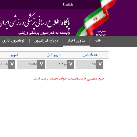
English
خانه
عناوین اخبار
دربارهٔ فدراسیون
اتوماسیون اداری
««ماه قبل
«روز قبل
امروز
هیچ مطلبی با مشخصات خواسته‌شده یافت نشد!