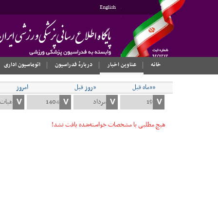
English
خانه
عناوین اخبار
دربارهٔ فدراسیون
اتوماسیون اداری
««ماه قبل
«روز قبل
امروز
هیچ مطلبی با مشخصات خواسته‌شده یافت نشد!