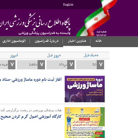
English
خانه
عناوین اخبار
دربارهٔ فدراسیون
اتوماسیون اداری
««ماه قبل
«روز قبل
امروز
آغاز ثبت نام دوره ماساژ ورزشی-ستاد 
هیات پزشکی ورزشی در رشت برگزارمی کند:
کارگاه آموزشی اصول گرم کردن صحیح و 