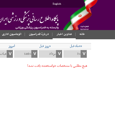
English
خانه
عناوین اخبار
دربارهٔ فدراسیون
اتوماسیون اداری
««ماه قبل
«روز قبل
امروز
هیچ مطلبی با مشخصات خواسته‌شده یافت نشد!