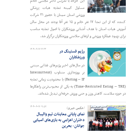
این کارگاه با تدریس دکتر مجتبی خادم
مسئول کمیته تغذیه هیات پزشکی
ورزشی استان سمنان با حضور ۳۱ شرکت
کننده که از این تعدا ۱۷ نفر خانم و ۱۵ نفر آقا بودند در محل سالن
آموزش هیات استان با هدف آشنایی ورزشکاران با اصول تغذیه مناسب
برای بهبود عملکرد ورزشی و ارتقای سلامتی ورزشکاران برگزار شد.
۱۴۰۴-۰۶-۱۷ ۱۲:۲۳
رژیم فستینگ در
ورزشکاران
در سال‌های اخیر رژیم‌های غذایی مبتنی
بر روزه‌داری متناوب (Intermittent
Fasting – IF) یا محدودیت زمانی تغذیه
(Time-Restricted Eating – TRE) به یکی از محبوب‌ترین راهکارها
در حوزه سلامت، کاهش وزن و حتی ورزش حرفه‌ای تبدیل شده‌اند.
۱۴۰۴-۰۶-۱۷ ۰۹:۵۷
/عکس خبری/
نمای پایانی معاینات تیم والیبال
دختران اعزامی به بازی‌های آسیایی
جوانان- بحرین