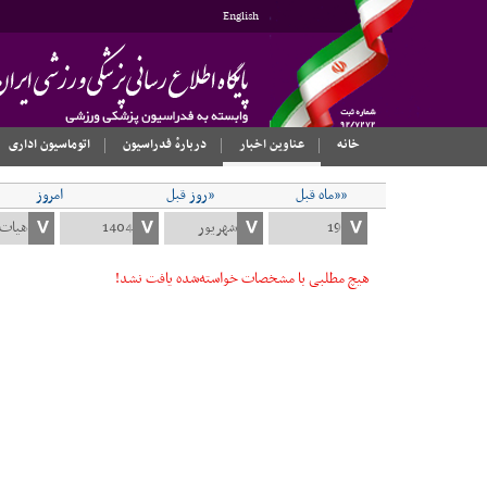
English
خانه
عناوین اخبار
دربارهٔ فدراسیون
اتوماسیون اداری
««ماه قبل
«روز قبل
امروز
هیچ مطلبی با مشخصات خواسته‌شده یافت نشد!