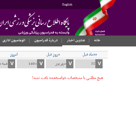
English
خانه
عناوین اخبار
دربارهٔ فدراسیون
اتوماسیون اداری
««ماه قبل
«روز قبل
امروز
هیچ مطلبی با مشخصات خواسته‌شده یافت نشد!