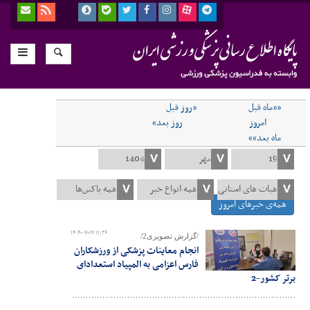
««ماه قبل
«روز قبل
امروز
روز بعد»
ماه بعد»»
همه‌ی خبرهای امروز
۱۴۰۴-۰۷-۱۹ ۱۱:۲۶
/گزارش تصویری2/
انجام معاینات پزشکی از ورزشکاران
فارس اعزامی به المپیاد استعدادای
برتر کشور-2