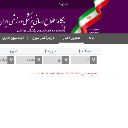
English
خانه
عناوین اخبار
دربارهٔ فدراسیون
اتوماسیون اداری
««ماه قبل
«روز قبل
امروز
هیچ مطلبی با مشخصات خواسته‌شده یافت نشد!