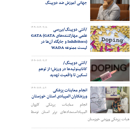
جهانی آموزش ضد دوپینگ
۱۴۰۴-۰۷-۱۹ ۰۹:۱۸
/آنتی دوپینگ/بررسی
علمی مهارکننده‌های GATA (GATA
Inhibitors) و جایگاه آن‌ها در
لیست ممنوعه WADA
۱۴۰۴-۰۷-۱۹ ۰۹:۱۲
/آنتی دوپینگ/
کانابینوئیدها در ورزش؛ از توهم
تسکین تا واقعیت تهدید
۱۴۰۴-۰۷-۱۹ ۰۸:۲۰
انجام معاینات پزشکی
ورزشکاران المپیادی استان خوزستان
انجام معاینات پزشکی کاروان
المپیاداستعدادهای برتر استان توسط
هیات پزشکی ورزشی خوزستان