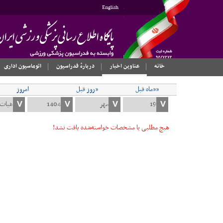
English
خانه
عناوین اخبار
دربارهٔ فدراسیون
اتوماسیون اداری
««ماه قبل
«روز قبل
امروز
هیچ مطلبی با مشخصات خواسته‌شده یافت نشد!