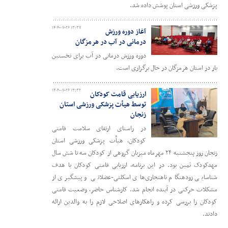
پزشکی ورزشی استان پوشش داده شد.
۱۴۰۴-۰۷-۲۶ ۱۳:۳۷
آغاز دوره ورزش
درمانی در آب در هرمزگان
دوره ورزش درمانی در آب برای نخستین
بار در استان هرمزگان در حال برگزاری است.
۱۴۰۴-۰۷-۲۶ ۱۳:۳۲
ارزیابی قامت کودکان
توسط هیأت پزشکی ورزشی استان
زنجان
در راستای ارتقای سلامت قامتی
کودکان، هیأت پزشکی ورزشی استان
زنجان روز پنجشنبه ۲۴ مهرماه میزبان گروهی از کودکان سه تا شش سال
مهدکودک ثمین بود. در این برنامه، ارزیابی قامتی کودکان با هدف
شناسایی زودهنگام ناهنجاری‌های اسکلتی-عضلانی و پیشگیری از
مشکلات حرکتی در آینده انجام شد. کارشناس حاضر، وضعیت قامتی
کودکان را بررسی کرده و راهکارهای اصلاحی لازم را به والدین ارائه
دادند.