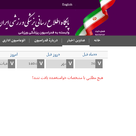
English
خانه
عناوین اخبار
دربارهٔ فدراسیون
اتوماسیون اداری
««ماه قبل
«روز قبل
امروز
هیچ مطلبی با مشخصات خواسته‌شده یافت نشد!