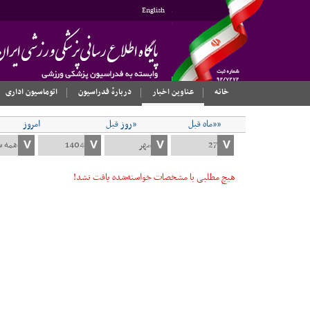
English
خانه
عناوین اخبار
دربارهٔ فدراسیون
اتوماسیون اداری
««ماه قبل
«روز قبل
امروز
هیچ مطلبی با مشخصات خواسته‌شده یافت نشد!