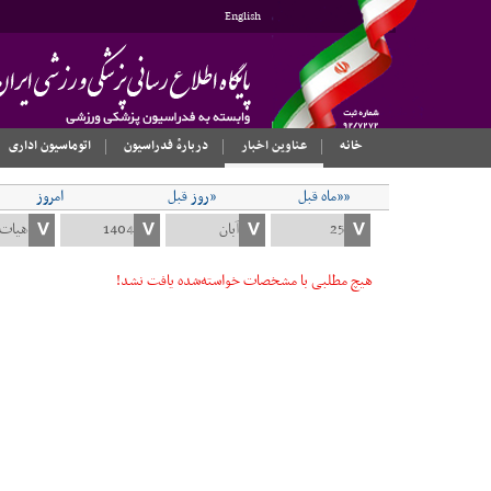
English
خانه
عناوین اخبار
دربارهٔ فدراسیون
اتوماسیون اداری
««ماه قبل
«روز قبل
امروز
هیچ مطلبی با مشخصات خواسته‌شده یافت نشد!