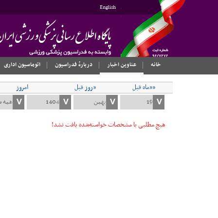
English
خانه
عناوین اخبار
دربارهٔ فدراسیون
اتوماسیون اداری
««ماه قبل
«روز قبل
امروز
هیچ مطلبی با مشخصات خواسته‌شده یافت نشد!