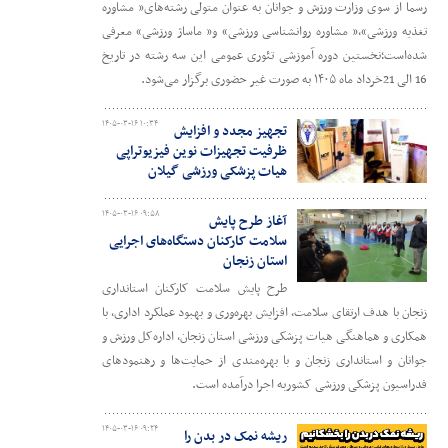
رسما از سوی وزارت ورزش و جوانان به عنوان متولی رشته‌های« مشاوره
تغذیه ورزشی»،« مشاوره روانشناسی ورزشی» و« ماساژ ورزشی» معرفی
شده‌است؛نخستین دوره آموزشی تئوری عمومی این سه رشته در تاریخ
16 الی 21خرداد ماه ۱۴۰۵ به صورت غیر حضوری برگزار می‌شود.
۱۴۰۵-۰۳-۱۶ ۱۰:۳۴
تجهیز مجدد و افزایش
ظرفیت تجهیزات نوین فیزیوتراپی
هیات پزشکی ورزشی گیلان
۱۴۰۵-۰۳-۱۶ ۰۹:۵۸
آغاز طرح پایش
سلامت کارکنان دستگاه‌های اجرایی
استان زنجان
طرح پایش سلامت کارکنان استانداری
زنجان با هدف ارتقای سلامت، افزایش بهره‌وری و بهبود عملکرد اداری، با
همکاری و هماهنگی هیات پزشکی ورزشی استان زنجان، اداره‌کل ورزش و
جوانان و استانداری زنجان و با بهره‌مندی از حمایت‌ها و رهنمودهای
فدراسیون پزشکی ورزشی کشوربه اجرا درآمده است.
۱۴۰۵-۰۳-۱۶ ۰۹:۲۴
ریشه نمک در بدن را