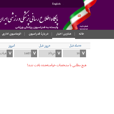
English
خانه
عناوین اخبار
دربارهٔ فدراسیون
اتوماسیون اداری
««ماه قبل
«روز قبل
امروز
هیچ مطلبی با مشخصات خواسته‌شده یافت نشد!