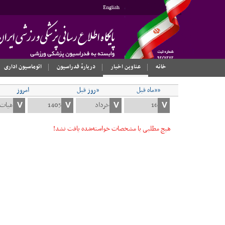
English
خانه
عناوین اخبار
دربارهٔ فدراسیون
اتوماسیون اداری
««ماه قبل
«روز قبل
امروز
هیچ مطلبی با مشخصات خواسته‌شده یافت نشد!