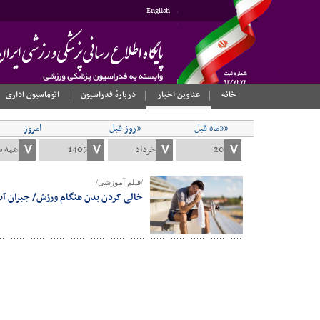
English
خانه
عناوین اخبار
دربارهٔ فدراسیون
اتوماسیون اداری
««ماه قبل
«روز قبل
امروز
/فیلم آموزشی/
خالی کردن بدن هنگام ورزش/ جبران آب