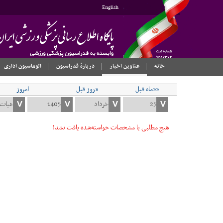
English
خانه
عناوین اخبار
دربارهٔ فدراسیون
اتوماسیون اداری
««ماه قبل
«روز قبل
امروز
هیچ مطلبی با مشخصات خواسته‌شده یافت نشد!