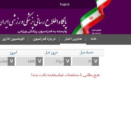
English
خانه
عناوین اخبار
دربارهٔ فدراسیون
اتوماسیون اداری
««ماه قبل
«روز قبل
امروز
هیچ مطلبی با مشخصات خواسته‌شده یافت نشد!