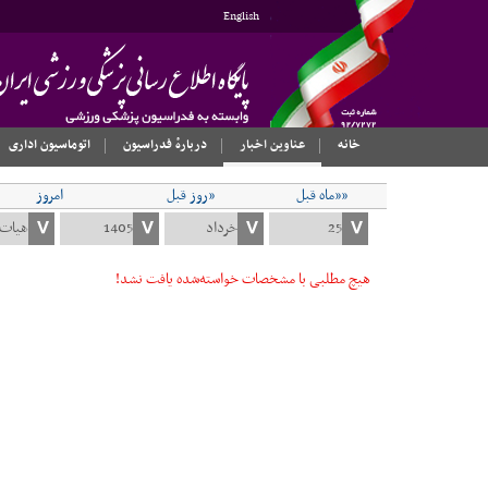
English
خانه
عناوین اخبار
دربارهٔ فدراسیون
اتوماسیون اداری
««ماه قبل
«روز قبل
امروز
هیچ مطلبی با مشخصات خواسته‌شده یافت نشد!