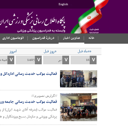
English
خانه
عناوین اخبار
دربارهٔ فدراسیون
اتوماسیون اداری
««ماه قبل
«روز قبل
امروز
فعالیت موکب خدمت رسانی اداره‌کل ورز
///گزارش تصویری///
فعالیت موکب خدمت رسانی جامعه ورزش 
فعالیت موکب (بدرقه آقای شهید ایران) از 
پزشکی ورزشی و سازمان بسیج ورزشکاران و 