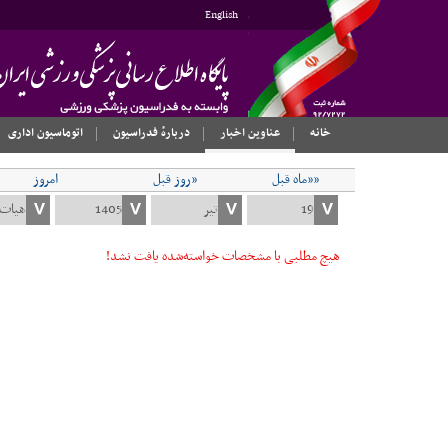
English
خانه
عناوین اخبار
دربارهٔ فدراسیون
اتوماسیون اداری
««ماه قبل
«روز قبل
امروز
هیچ مطلبی با مشخصات خواسته‌شده یافت نشد!