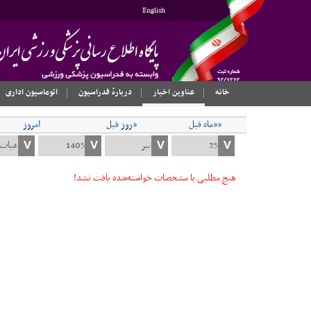
English
خانه
عناوین اخبار
دربارهٔ فدراسیون
اتوماسیون اداری
««ماه قبل
«روز قبل
امروز
هیچ مطلبی با مشخصات خواسته‌شده یافت نشد!