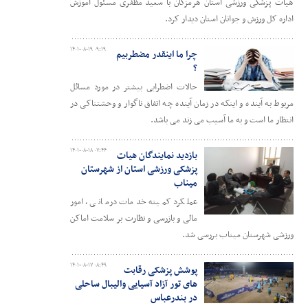
هیات پزشکی ورزشی استان هرمزگان با سعید مظفری مسئول آموزش
اداره کل ورزش و جوانان استان دیدار کرد.
۱۴۰۱-۰۸-۱۹ ۰۹:۱۹
چرا ما اینقدر مضطربیم
؟
حالات اضطرابی بیشتر در مورد مسائل
مربوط به آینده و اینکه در زمان آینده چه اتفاق ناگوار و وحشتناکی در
انتظار ما است و به ما آسیب می زند می باشد.
۱۴۰۱-۰۸-۱۸ ۰۷:۴۴
بازدید نمایندگان هیات
پزشکی ورزشی استان از شهرستان
میناب
عملکرد کمیته خدمات درمانی ، امور
مالی و بازرسی و نظارت بر سلامت اماکن
ورزشی شهرستان میناب بررسی شد.
۱۴۰۱-۰۸-۱۷ ۰۸:۴۹
پوشش پزشکی رقابت
های تور آزاد آسیایی والیبال ساحلی
در بندرعباس