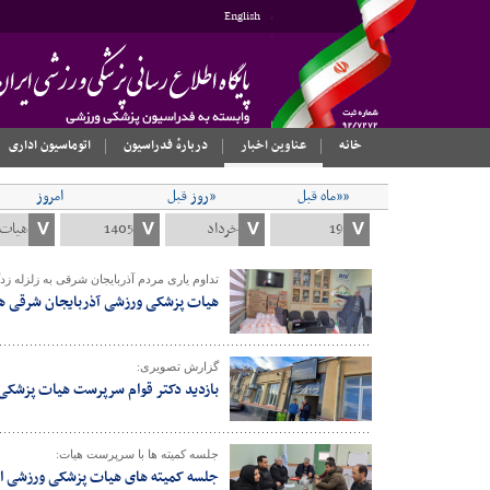
English
خانه
عناوین اخبار
دربارهٔ فدراسیون
اتوماسیون اداری
««ماه قبل
«روز قبل
امروز
تداوم یاری مردم آذربایجان شرقی به زلزله ز
هیات پزشکی ورزشی آذربایجان شرقی همچ
گزارش تصویری:
بازدید دکتر قوام سرپرست هیات پزشکی 
جلسه کمیته ها با سرپرست هیات:
جلسه کمیته های هیات پزشکی ورزشی اس