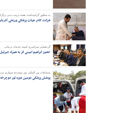
به منظور گرامیداشت هفته تربیت بدنی برگزا
شرکت کادر هیات پزشکی ورزشی آذربای
گردهمایی سراسری کمیته خدمات درمانی
حضور ابراهیم امینی فر به همراه جبرئ
مسابقات بین المللی تور دوچرخه سواری مرند
پوشش پزشکی دومین دوره تور دوچرخه س