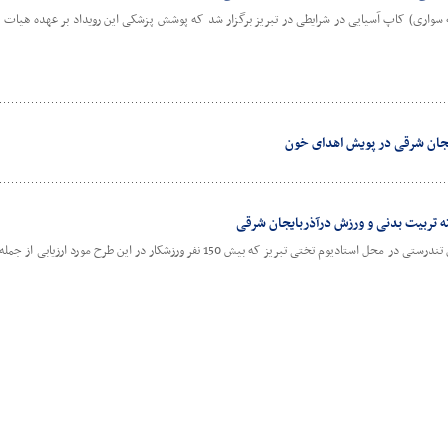
سواری) کاپ آسیایی در شرایطی در تبریز برگزار شد که پوشش پزشکی این رویداد بر عهده هیات پ
جان شرقی در پویش اهدای خون
ته تربیت بدنی و ورزش درآذربایجان شرقی
اجرای چهارمین طرح سراسری ایستگاه رایگان تندرستی در محل استادیوم تختی تبریز که بیش 150 نفر ورز