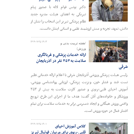
دکتر یونس قوام لاله با صدور پیام
تبریکی به اعضای هیئت مدیره جدید
نظام پزشکی تبریز این انتخاب را نشان از
دانش، تعهد، تجربه و منش ارزشمند علمی و انسانی ایشان دانست.
۱۴۰۴-۰۷-۲۵ ۱۶:۱۲
/هفته تربیت بدنی و
ورزش/
ارائه خدمات پزشکی و غربالگری
سلامت به ۳۵۳ نفر در آذربایجان
شرقی
رئیس هیئت پزشکی ورزشی آذربایجان شرقی با اعلام ارائه خدماتی نظیر
تست قند و فشار خون، ویزیت پزشکی، ارزیابی روانشناسی ورزشی،
آموزش احیای قلبی-ریوی و صدور کارت سلامت به بیش از ۳۵۳
ورزشکار و خانواده‌های آنان گفت: هدف ما از اجرای این طرح، ترویج
واقعی ورزش همگانی و ایجاد دسترسی برابر به خدمات سلامت برای تمام
اقشار فعال در حوزه ورزش است.
۱۴۰۴-۰۷-۲۵ ۱۶:۰۱
کلاس آموزش احیای
قلبی‌-ریوی برای مربیان فوتبال تبریز