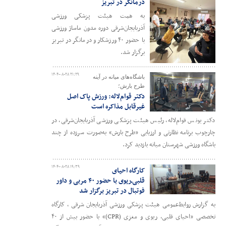
درمانگر در تبریز
به همت هیئت پزشکی ورزشی
آذربایجان‌شرقی دوره مدون ماساژ ورزشی
با حضور ۴۰ ورزشکار و درمانگر در تبریز
برگزار شد.
۱۴۰۴-۰۸-۲۸ ۲۱:۲۹
باشگاه‌های میانه در آینه
طرح بارش؛
دکتر قوام‌لاله: ورزش پاک اصل
غیرقابل مذاکره است
دکتر یونس قوام‌لاله، رئیس هیئت پزشکی ورزشی آذربایجان‌شرقی، در
چارچوب برنامه نظارتی و ارزیابی «طرح بارش» به‌صورت سرزده از چند
باشگاه ورزشی شهرستان میانه بازدید کرد.
۱۴۰۴-۰۸-۲۸ ۱۹:۳۹
کارگاه احیای
قلبی‌ـ‌ریوی با حضور ۴۰ مربی و داور
فوتبال در تبریز برگزار شد
به گزارش روابط‌عمومی هیئت پزشکی ورزشی آذربایجان شرقی ، کارگاه
تخصصی «احیای قلبی، ریوی و مغزی (CPR)» با حضور بیش از ۴۰