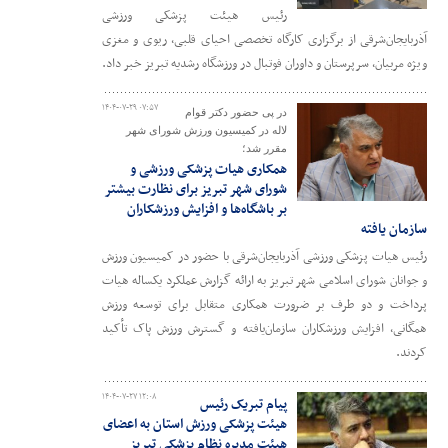
رئیس هیئت پزشکی ورزشی
آذربایجان‌شرقی از برگزاری کارگاه تخصصی احیای قلبی، ریوی و مغزی
ویژه مربیان، سرپرستان و داوران فوتبال در ورزشگاه رشدیه تبریز خبر داد.
۱۴۰۴-۰۷-۲۹ ۰۷:۵۷
در پی حضور دکتر قوام
لاله در کمیسیون ورزش شورای شهر
مقرر شد؛
همکاری هیات پزشکی ورزشی و
شورای شهر تبریز برای نظارت بیشتر
بر باشگاه‌ها و افزایش ورزشکاران
سازمان یافته
رئیس هیات پزشکی ورزشی آذربایجان‌شرقی با حضور در کمیسیون ورزش
و جوانان شورای اسلامی شهر تبریز به ارائه گزارش عملکرد یکساله هیات
پرداخت و دو طرف بر ضرورت همکاری متقابل برای توسعه ورزش
همگانی، افزایش ورزشکاران سازمان‌یافته و گسترش ورزش پاک تأکید
کردند.
۱۴۰۴-۰۷-۲۷ ۱۲:۰۸
پیام تبریک رئیس
هیئت پزشکی ورزش استان به اعضای
هیئت مدیره نظام پزشکی تبریز