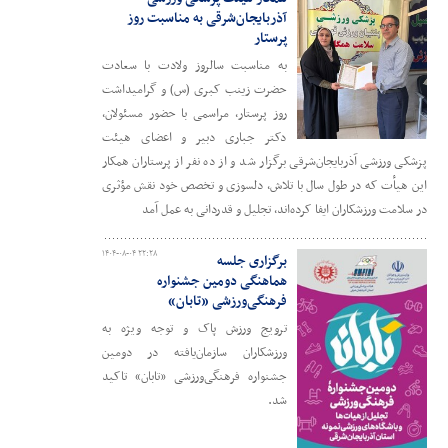
آذربایجان‌شرقی به مناسبت روز
پرستار
به مناسبت سالروز ولادت با سعادت
حضرت زینب کبری (س) و گرامیداشت
روز پرستار، مراسمی با حضور مسئولان،
دکتر جباری دبیر و اعضای هیئت
پزشکی ورزشی آذربایجان‌شرقی برگزار شد و از ده نفر از پرستاران همکار
این هیأت که در طول سال با تلاش، دلسوزی و تخصص خود نقش مؤثری
در سلامت ورزشکاران ایفا کرده‌اند، تجلیل و قدردانی به عمل آمد
۱۴۰۴-۰۸-۰۴ ۲۲:۲۸
برگزاری جلسه
هماهنگی دومین جشنواره
فرهنگی‌ورزشی «تابان»
ترویج ورزش پاک و توجه ویژه به
ورزشکاران سازمان‌یافته در دومین
جشنواره فرهنگی‌ورزشی «تابان» تاکید
شد.