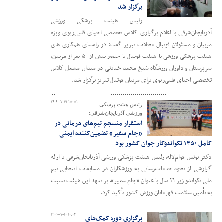
برگزار شد
رئیس هیئت پزشکی ورزشی
آذربایجان‌شرقی با اعلام برگزاری کلاس تخصصی احیای قلبی‌ریوی ویژه
مربیان و مسئولان فوتبال محلات تبریز گفت: در راستای همکاری های
هیئت پزشکی ورزشی با هیئت فوتبال با حضور بیش از ۵۰ نفر از مربیان،
سرپرستان و داوران ورزشگاه شیخ محمد خیابانی در میدان مشعل کلاس
تخصصی احیای قلبی‌ریوی برای مربیان فوتبال تبریز برگزار شد.
۱۴۰۴-۰۷-۱۹ ۱۵:۵۱
رئیس هیئت پزشکی
ورزشی آذربایجان‌شرقی:
استقرار منسجم تیم‌های درمانی در
«جام سفیر» تضمین‌کننده ایمنی
کامل ۱۳۵۰ تکواندوکار جوان کشور بود
دکتر یونس قوام‌لاله، رئیس هیئت پزشکی ورزشی آذربایجان‌شرقی با ارائه
گزارشی از نحوه خدمات‌رسانی به ورزشکاران در مسابقات انتخابی تیم
ملی تکواندو زیر ۲۱ سال با عنوان «جام سفیر»، بر تعهد این هیئت نسبت
به تأمین سلامت قهرمانان ورزش کشور تأکید کرد.
۱۴۰۴-۰۷-۱۰ ۱۰:۰۲
برگزاری دوره کمک‌های