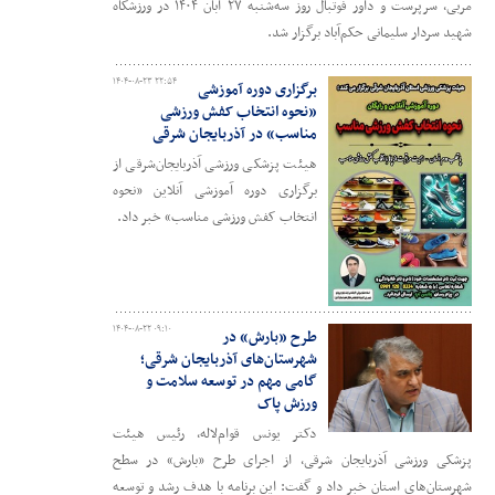
مربی، سرپرست و داور فوتبال روز سه‌شنبه ۲۷ آبان ۱۴۰۴ در ورزشگاه
شهید سردار سلیمانی حکم‌آباد برگزار شد.
۱۴۰۴-۰۸-۲۳ ۲۲:۵۴
برگزاری دوره آموزشی
«نحوه انتخاب کفش ورزشی
مناسب» در آذربایجان شرقی
هیئت پزشکی ورزشی آذربایجان‌شرقی از
برگزاری دوره آموزشی آنلاین «نحوه
انتخاب کفش ورزشی مناسب» خبر داد.
۱۴۰۴-۰۸-۲۲ ۰۹:۱۰
طرح «بارش» در
شهرستان‌های آذربایجان شرقی؛
گامی مهم در توسعه سلامت و
ورزش پاک
دکتر یونس قوام‌لاله، رئیس هیئت
پزشکی ورزشی آذربایجان شرقی، از اجرای طرح «بارش» در سطح
شهرستان‌های استان خبر داد و گفت: این برنامه با هدف رشد و توسعه