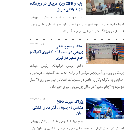
اولیه و CPR ویژه مربیان در ورزشگاه
شهید رافتی تبریز
به همت هیئت پزشکی ورزشی
آذربایجان‌شرقی ، دوره آموزشی کمک‌های اولیه و احیای قلبی-ریوی
(CPR) در ورزشگاه شهید رافتی تبریز برگزار شد
۱۴۰۴-۰۷-۱۰ ۰۹:۵۰
استقرار تیم پزشکی
ورزشی در مسابقات کشوری تکواندو
جام سفیر در تبریز
دکتر یونس قوام‌لاله، رئیس هیئت
پزشکی ورزشی آذربایجان‌شرقی از ارائه خدمات گسترده درمانی و
حمایتی به تکواندوکاران حاضر در مسابقات انتخابی تیم ملی زیر ۲۱ سال
موسوم به "جام سفیر" در سالن پورشریفی تبریز خبر داد.
۱۴۰۴-۰۷-۰۱ ۰۹:۲۶
پژواک غیرت دفاع
مقدس در پیروزی قهرمانان کشتی
ایران
پیام روابط عمومی هیئت پزشکی ورزشی
استان آذربایجان شرقی بمناسبت قهرمانی تیم ملی کشتی و تقارن آن با