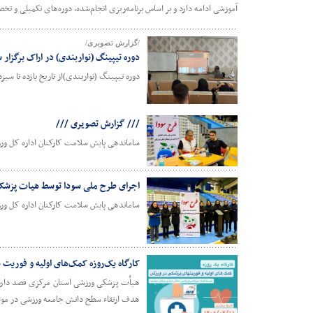
آموزشی ادامه دارد و بر اساس برنامه‌ریزی انجام‌شده، دوره‌های تکمیلی و ت
/گزارش تصویری/
دوره تیپینگ (نواربندی) در اراک برگزار 
دوره تیپینگ (نواربندی)از تاریخ یازده تا سیزده خردادماه ۱۴۰۵ با حضور ۱۷نفر در سالن آموزش هیأت پزشکی ور
/// گزارش تصویری ///
ساماندهی پایش سلامت کارکنان اداره کل ورز
اجرای طرح ملی سودا توسط هیات پزشک
ساماندهی پایش سلامت کارکنان اداره کل ورز
کارگاه یک‌روزه کمک‌های اولیه و فوریت
هدف ارتقاء سطح دانش جامعه ورزشی در مواجه