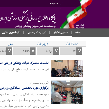
English
خانه
عناوین اخبار
دربارهٔ فدراسیون
اتوماسیون اداری
««ماه قبل
«روز قبل
امروز
نشست مشترک هیات پزشکی ورزشی سمنا
این جلسه با هدف ارتقاء سطح علمی مربیان،
/گزارش تصویری/
برگزاری دوره تخصصی امدادگری ورزشی
دوره تخصصی امدادگری ورزشی با هدف ارتقا
حیدری‌مقدم عضو هیأت رئیسه فدراسیون پزشک
مظفری، رئیس کمیته تغذیه این هیأت نیز به 