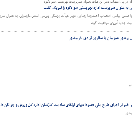
ن در پی انتصاب دبیر این هیأت بعنوان سرپرست بهزیستی سوادکوه
 به عنوان سرپرست اداره بهزیستی سوادکوه را تبریک گفت
ا صدور پیامی، انتصاب احمدرضا رضایی، دبیر هیأت پزشکی ورزشی استان مازندران، به عنوان سر
لیت جدید آرزوی موفقیت کرد.
بوشهر همزمان با سالروز آزادی خرمشهر
و
بر از اجرای طرح ملی «سودا»برای ارتقای سلامت کارکنان اداره کل ورزش و جوانان داد
وشهر