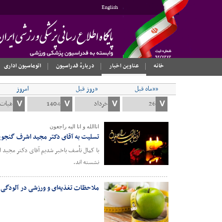
English
خانه
عناوین اخبار
دربارهٔ فدراسیون
اتوماسیون اداری
««ماه قبل
«روز قبل
امروز
اناالله و انا الیه راجعون
تسلیت به آقای دکتر مجید اشرف گنجو
با کمال تأسف باخبر شدیم آقای دکتر مجید
نشسته اند.
ملاحظات تغذیه‌ای و ورزشی در آلودگی 