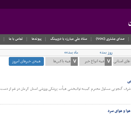
صدای مشتری (VOC)
ستاد ملی مبارزه با دوپینگ
پیوندها
تماس با ما
روز بعد»
ماه بعد»»
همه‌ی خبرهای امروز
یی
 اشرف گنجویی مسئول محترم کمیته توانبخشی هیأت پزشکی ورزشی استان کرمان در غم از دست د
هوا و هوای سرد