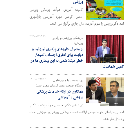
ورزشی
کمیته آموزش هیأت پزشکی ورزشی
استان کرمان دوره آموزشی بازآموزی
امدادگر ورزشی را سوم آذرماه سال جاری برگزار می کند.
۱۴۰۲-۰۸-۱۳ ۰۹:۴۹
/پزشکی ورزشی و رادیو
ورزش/
از مصرف داروهای پرکاری تیروئید و
دیابت برای لاغری اجتناب کنید/
خطر مبتلا شدن به این بیماری ها در
کمین شماست
۱۴۰۲-۰۸-۰۷ ۱۳:۲۷
در نشست با مدیرعامل
باشگاه صنعت مس کرمان مقرر شد؛
همکاری در ارائه خدمات پزشکی
ورزشی و آموزشی
در دیدار دکتر حسین جمالیزاده با دکتر
امیری خراسانی در خصوص ارائه خدمات پزشکی ورزشی و آموزشی بحث
و تبادل نظر شد.