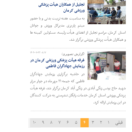
تجلیل از همکاران هیأت پزشکی
ورزشی کرمان
به مناسبت هفته تربیت بدنی و با حضور
میثم پاریزی مدیرکل ورزش و جوانان
استان کرمان، مراسم تجلیل از اعضای هیأت رئیسه، مسئولین کمیته ها
و همکاران هیأت پزشکی ورزشی برگزار شد.
۱۴۰۲-۰۷-۲۲ ۰۸:۱۷
/گزارش تصویری/
غرفه هیأت پزشکی ورزشی کرمان در
رزمایش جهادگران فاطمی
در حاشیه برگزاری رزمایش جهادگران
فاطمی که جمعه ۲۱ مهرماه در جوار مزار
شهید حاج یونس زنگی آبادی در زنگی آباد کرمان برگزار شد، غرفه هیأت
پزشکی ورزشی استان کرمان خدمات رایگان تندرستی به شرکت کنندگان
در این رزمایش ارائه کرد.
قبلی
۱
۲
۳
۴
۵
۶
۷
۸
۹
۱۰
۱۱
بعدی