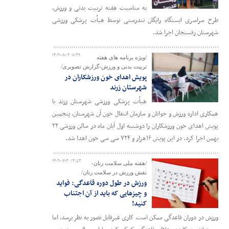
به مناسبت هفته تربیت بدنی و ورزش،
طرح سراسری ایستگاه رایگان تندرستی توسط هیأت پزشکی ورزشی
شهرستان رفسنجان اجرا شد.
۱۴۰۲-۰۸-۰۲ ۰۸:۳۹
/ویژه برنامه های هفته
تربیت بدنی و ورزش-گزارش تصویری/
پویش اهدای خون ورزشکاران در
شهرستان زرند
هیأت پزشکی ورزشی شهرستان زرند با
همکاری اداره ورزش و جوانان و سازمان انتقال خون آن شهرستان، پنجمین
پویش اهدای خون ورزشکاران را دوشنبه اول آبان ماه در سالن ورزشی ۲۲
بهمن اجرا کرد. در این پویش ۱۶هزار و ۷۲۴ سی سی خون اهدا شد.
۱۴۰۲-۰۷-۳۰ ۱۲:۵۳
/هفته ملی سلامت زنان-
نقش ورزش در سلامت زنان/
ورزش در طول دوره قاعدگی: فواید
و چیزهایی که باید از آن اجتناب
کنید!
ورزش در دوران قاعدگی ممکن است کاری غیرقابل تصور به نظر برسد، اما