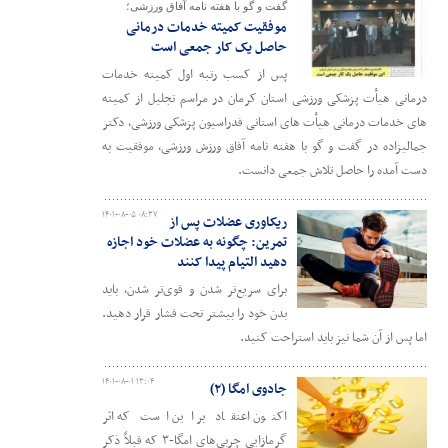
گفت و گو با هفته نامه آفاق ورزشی؛
موفقیت کمیته خدمات درمانی
حاصل یک کار جمعی است
پس از کسب رتبه اول کمیته خدمات
درمانی هیأت پزشکی ورزشی استان کرمان در مراسم تجلیل از کمیته
های خدمات درمانی هیأت های استانی فدراسیون پزشکی ورزشی، دکتر
جمالیزاده در گفت و گو با هفته نامه آفاق ورزش ورزشی، موفقیت به
دست آمده را حاصل تلاش جمعی دانست.
۱۴۰۱-۰۸-۰۵ ۰۸:۳۷
ریکاوری عضلات پس از
تمرین: چگونه به عضلات خود اجازه
دهید التیام پیدا کنند
برای سریع‌تر شدن و قوی‌تر شدن، باید
بدن خود را بیشتر تحت فشار قرار دهید.
اما پس از آن شما نیز باید استراحت کنید.
۱۴۰۱-۰۸-۰۱ ۱۳:۰۴
جادوی امگا (۲)
اکنون اعتقاد بر این است که اثر
گرمازایی چربی‌های امگا-۳ که قبلاً ذکر