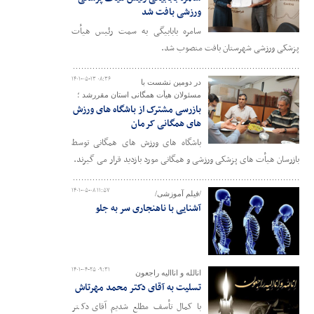
ورزشی بافت شد
سامره بابابیگی به سمت رئیس هیأت
پزشکی ورزشی شهرستان بافت منصوب شد.
۱۴۰۱-۰۵-۱۳ ۰۸:۳۶
در دومین نشست با
مسئولان هیأت همگانی استان مقررشد ؛
بازرسی مشترک از باشگاه های ورزش
های همگانی کرمان
باشگاه های ورزش های همگانی توسط
بازرسان هیأت های پزشکی ورزشی و همگانی مورد بازدید قرار می گیرند.
۱۴۰۱-۰۵-۰۸ ۱۱:۵۷
/فیلم آموزشی/
آشنایی با ناهنجاری سر به جلو
۱۴۰۱-۰۴-۲۵ ۰۹:۳۱
انالله و اناالیه راجعون
تسلیت به آقای دکتر محمد مهرتاش
با کمال تأسف مطلع شدیم آقای دکتر