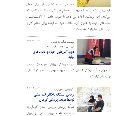
شد، در نتیجه توانایی آنها برای فعال
کردن ژنی رخ می‌دهد که پروتئینی به نام «پروتئین جداکننده ۳» را کد
می‌کند. این پروتئین اجازه می دهد تا انرژی حاصل از اکسیداسیون
اسیدهای چرب به عنوان گرما اتلاف شود، نه اینکه برای انجام کار با
فرآیندهای متابولیک همراه شود.
۱۴۰۱-۰۷-۳۰ ۰۸:۵۱
توسط هیأت پزشکی
ورزشی بافت برگزار شد؛
دوره آموزشی احیاء و کمک های
اولیه
هیأت پزشکی ورزشی شهرستان بافت با
همکاری هیأت پزشکی استان کرمان ، دوره آموزشی احیاء و کمک های
اولیه را برگزار کرد.
۱۴۰۱-۰۷-۳۰ ۰۸:۲۷
/گزارش تصویری/
برپایی ایستگاه رایگان تندرستی
توسط هیأت پزشکی کرمان
هیأت پزشکی ورزشی استان کرمان به
مناسبت هفته تربیت بدنی و ورزش