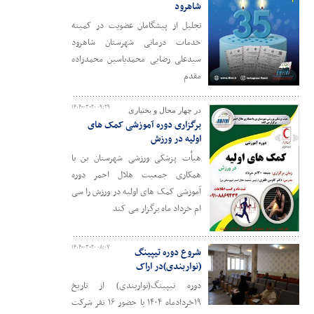
شاهرود
تجلیل از پیشگامان عضویت در کمیته
خدمات درمانی شهرستان شاهرود
سیدعلی رضایی محمدیاسین محمدزاده
مقدم
۱۴۰۴-۰۳-۲۰ ۰۹:۲۹
در چهار محال و بختیاری
برگزاری دوره آموزشی کمک های
اولیه در ورزش
هیأت پزشکی ورزشی شهرستان بن با
همکاری جمعیت هلال احمر دوره
آموزشی کمک های اولیه در ورزش را سی
ام خرداد ماه برگزار می کند
۱۴۰۴-۰۳-۲۰ ۰۸:۰۷
شروع دوره تیپینگ
(نواربندی)در اراک
دوره تیپینگ(نواربندی) از تاریخ
۱۹خردادماه ۱۴۰۴ با حضور ۱۶ نفر شرکت