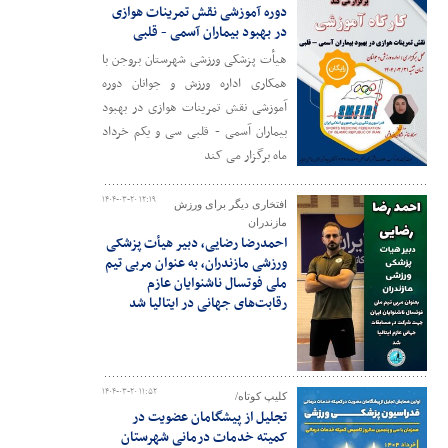
دوره آموزشی نقش تمرینات هوازی
در بهبود بیماران آسمی - قلبی
هیأت پزشکی ورزشی شهرستان بروجن با
همکاری اداره ورزش و جوانان دوره
آموزشی نقش تمرینات هوازی در بهبود
بیماران آسمی - قلبی سی و یکم خرداد
ماه برگزار می کند
۱۴۰۴-۰۳-۲۰ ۱۲:۱۹
افتخاری دیگر برای ورزش
مازندران
احمدرضا رضایی، دبیر هیأت پزشکی
ورزشی مازندران، به عنوان مربی تیم
ملی فوتسال ناشنوایان عازم
رقابت‌های جهانی در ایتالیا شد
۱۴۰۴-۰۳-۲۰ ۱۱:۵۲
کلیپ کوتاه/
تجلیل از پیشگامان عضویت در
کمیته خدمات درمانی شهرستان