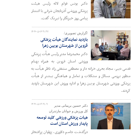
دکتر یونس قوام لاله رئیس هیئت
پزشکی ورزشی آذربایجان شرقی با انتشار
پیامی روز خبرنگار را تبریک گفت.
۱۴۰۴-۰۵-۱۶ ۲۱:۳۷
/گزارش تصویری/
بازدید نمایندگان هیأت پزشکی
قزوین از شهرستان بویین زهرا
دکتر محمدرضا مدبر رئیس هیأت پزشکی
ورزشی استان قزوین به همراه بهنام
قدمی دبیر، سجاد بحری خزانه دار و مصطفی مشفقی راد ناظر هیأت، به
منظور بررسی مسائل و مشکلات و تعامل و هماهنگی بیشتر از هیأت
پزشکی ورزشی شهرستان بویین زهرا و اداره ورزش این شهرستان بازدید
کردند.
۱۴۰۴-۰۵-۱۶ ۱۹:۰۹
دکتر حسین بریمانی مدیر
کل ورزش و جوانان مازتدران
هیات پزشکی ورزشی کلید توسعه
پایدار ورزش استان است
درگذشت جاسم دلاوری، پهلوان پرافتخار