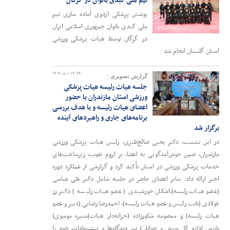
تیم ملی کبدی بانوان در گرگان
پوشش پزشکی اردوی آماده سازی تیم
ملی کبدی بانوان جمهوری اسلامی ایران
در گرگان توسط هیات پزشکی ورزشی
استان گلستان انجام شد
۱۴۰۴-۰۵-۰۱ ۱۳:۴۴
گزارش تصویری :
جلسه هیات رئیسه هیات پزشکی
ورزشی استان مازندران با حضور
اعضای هیات رئیسه و با هدف بررسی
برنامه‌های جاری و راهبردهای آینده
برگزار شد
در این نشست، دکتر یحیی صالح‌طبری، رئیس هیات پزشکی ورزشی
مازندران، ضمن خوش‌آمدگویی به اعضا، بر لزوم تقویت زیرساخت‌های
خدمات پزشکی ورزشی در استان تأکید کرد و گزارشی از عملکرد دوره
اخیر ارائه داد. سایر اعضای حاضر در جلسه شامل دکتر علی عباسی
(عضو هیات رئیسه)،اشکان خورشیدی ( عضو هیات رئیسه ) دکتر رز
فولادی (نایب رئیس و عضو هیات رئیسه)، احمدرضا رضایی (دبیر و عضو
هیات رئیسه) و معصومه شکورزاده (خزانه‌دار هیات)منیره موسوی(
بازرس اداره کل وررش و جوانان) نیز دیدگاه‌ها و پیشنهادات خود را