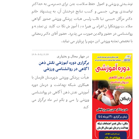
نوشیدنی ورزشی و اصول حفظ سلامت بدن برای دسترسی به حداکثر
توانمندی روحی، جسمی و کسب نتایج درخشان آن، به پیشنهاد خانم
دکتر مژگان حبیبی نیا نائب رئیس هیات پزشکی ورزشی صدور گواهی
سلامت ورزشکاران اعزامی همراه با آموزش نکات کلیدی تغذیه و
روانشناسی در حضور والدین صورت می پذیرد. حضور آقای دکتر رمضانی
با تخصص تغذیه ورزشی این مهم را پربارتر می نماید.
۱۴۰۴-۰۴-۲۸ ۱۲:۴۶
در چهار محال و بختیاری
برگزاری دوره آموزشی نقش ذهن
آگاهی در روانشناسی ورزشی
هیأت پزشکی ورزشی شهرستان فارسان با
همکاری شبکه بهداشت و درمان دوره
آموزشی نقش ذهن آگاهی در روانشناسی
ورزشی را سی و یکم تیر ماه برگزار می
کند