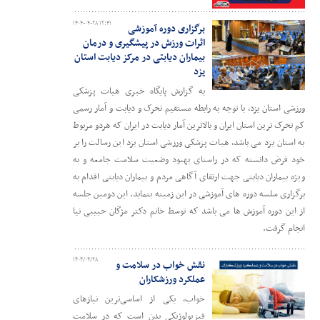
۱۴۰۴-۰۴-۲۸ ۱۲:۴۱
برگزاری دوره آموزشی
اثرات ورزش در پیشگیری و درمان
بیماران دیابتی در مرکز دیابت استان
یزد
به گزارش پایگاه خبری هیات پزشکی
ورزشی استان یزد، با توجه به رابطه مستقیم تحرک و دیابت و آمار رسمی
کم تحرک ترین استان ایران و بالاترین آمار دیابت در ایران که هردو مربوط
به استان یزد می باشد، هیات پزشکی ورزشی استان یزد این رسالت را بر
خود فرض دانسته که در راستای بهبود وضعیت سلامت جامعه و به
ویژه بیماران دیابتی جهت ارتقای آگاهی مردم و بیماران دیابتی اقدام به
برگزاری سلسه دوره های آموزشی در این زمینه بنماید. این دومین جلسه
از این دوره آموزش ها می باشد که توسط خانم دکتر مژگان حبیبی نیا
انجام گرفت.
۱۴۰۴/۰۴/۲۸
نقش خواب در سلامت و
عملکرد ورزشکاران
خواب، یکی از اساسی‌ترین نیازهای
فیزیولوژیکی بدن است که در سلامت