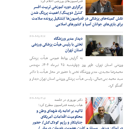
فدراسیون‌های ورزشی اعلام کرد:
برگزاری دوره آموزشی تربیت افسر
کنترل دوپینگ/ اهمیت پررنگ شدن
نقش کمیته‌های پزشکی در فدراسیون‌ها /تشکیل پرونده سلامت
برای بازی‌های جوانان آسیا و کشورهای اسلامی
۱۴۰۴-۰۴-۲۵ ۱۴:۱۷
دیدار مدیر ورزشگاه
تختی با رئیس هیأت پزشکی ورزشی
استان تهران
به گزارش روابط عمومی هیأت پزشکی
ورزشی استان تهران، ظهر روز چهارشنبه ۲۵ تیرماه ۱۴۰۴، مهندس
محمدرضا مجیدی، مدیر ورزشگاه تختی با حضور در محل هیأت، با دکتر
سید محمد بنی‌جمالی، رئیس هیأت پزشکی ورزشی استان تهران دیدار و
گفتگو کرد.
۱۴۰۴-۰۴-۲۵ ۱۳:۵۱
دکتر نوروزی در جلسه
هیات رئیسه فدراسیون مطرح کرد؛
تاکید بر ادامه راه شهدای وطن و
محکومیت اقدامات آمریکای
جنایتکار و رژیم کودک‌کش/ حضور
در اماکن ورزشی مستلزم کارت عضویت خدمات درمانی/