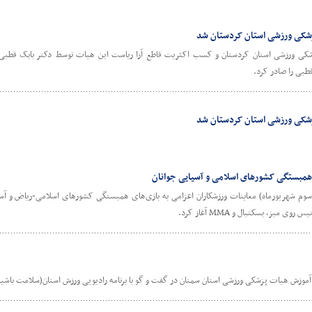
زشکی ورزشی استان کردستان شد
زشکی ورزشی استان کردستان و کسب اکثریت قاطع آرا ریاست این هیات توسط دکتر بابک قطبی،
طبی را صادر کرد.
زشکی ورزشی استان کردستان شد
ی همبستگی کشورهای اسلامی و آسیایی جوانان
وم شهریورماه) معاینات ورزشکاران اعزامی به بازی‌های همبستگی کشورهای اسلامی-ریاض و آسیای
یز، بسکتبال و MMA آغاز کرد.
وزش هیات پزشکی ورزشی استان سمنان در گفت و گو با برنامه رادیویی ورزش استان(سلامت باشید