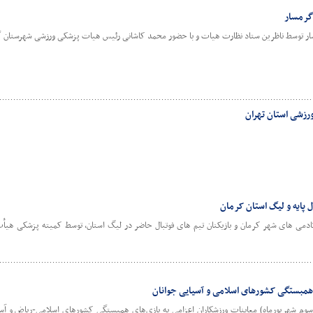
گرمسار
سار توسط ناظرین ستاد نظارت هیات و با حضور محمد کاشانی رئیس هیات پزشکی ورزشی شهرستان گ
رزشی استان تهران
 پایه و لیگ استان کرمان
آکادمی های شهر کرمان و بازیکنان تیم های فوتبال حاضر در لیگ استان، توسط کمیته پزشکی هی
ی همبستگی کشورهای اسلامی و آسیایی جوانان
وم شهریورماه) معاینات ورزشکاران اعزامی به بازی‌های همبستگی کشورهای اسلامی-ریاض و آسیای