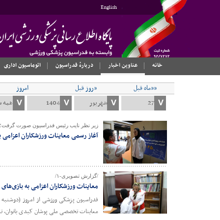
English
خانه
عناوین اخبار
دربارهٔ فدراسیون
اتوماسیون اداری
««ماه قبل
«روز قبل
امروز
زیر نظر نایب رئیس فدراسیون صورت گرفت؛
آغاز رسمی معاینات ورزشکاران اعزامی 
/گزارش تصویری-۱/
معاینات ورزشکاران اعزامی به بازی‌ها
فدراسیون پزشکی ورزشی از امروز (دوشنبه س
معاینات تخصصی ملی پوشان کبدی بانوان، تنیس روی می