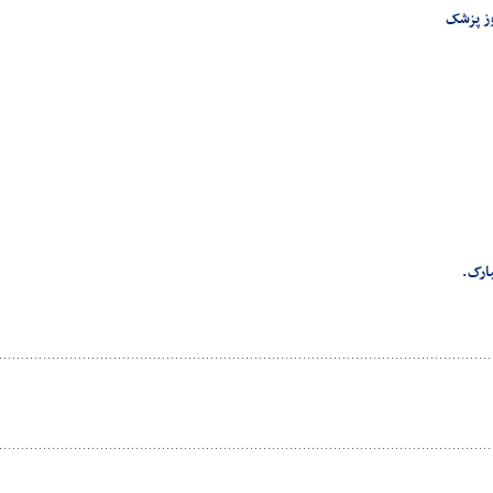
وز پزشک
ارک.