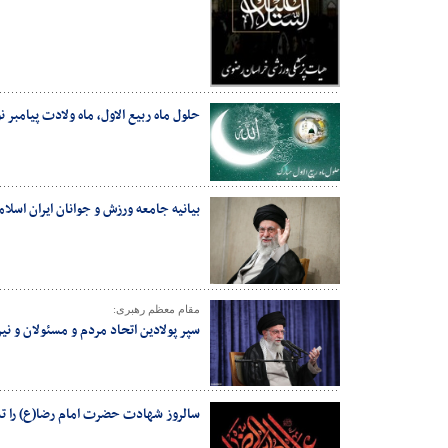
حلول ماه ربیع الاول، ماه ولادت پیامب
بیانیه جامعه ورزش و جوانان ایران اسلا
مقام معظم رهبری:
سپر پولادین اتحاد مردم و مسئولان و ن
سالروز شهادت حضرت امام رضا(ع) را ت