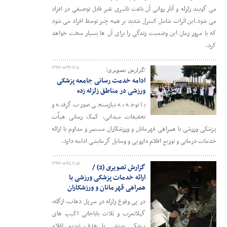
می گویند زلزله و آثار روانی آن باعث تاثیری غیر قابل توصیفی در افراد
می شود.این اثرات شامل کنترل شدید بر همه چیز توسط افراد می شود
که با مرور زمان این وضعیت زندگی را برای آن ها بسیار سخت خواهد
کرد.
۱۳۹۶-۰۸-۲۹ ۱۷:۵۰
/گزارش تصویری/
ادامه خدمت رسانی جامعه پزشکی
ورزشی در مناطق زلزله زده
با توجه به نیازسنجی صورت گرفته و
تحقیقات میدانی، کمک رسانی هیأت
پزشکی ورزشی با همراهی قهرمانان و ورزشکاران مستمر و مداوم با ارائه
خدمات درمانی و توزیع اقلام دارویی و وسایل گرمایشی ادامه دارد.
۱۳۹۶-۰۸-۲۵ ۱۱:۵۱
گزارش تصویری (2) /
ارائه خدمات پزشکی ورزشی با
همراهی قهرمانان و ورزشکاران
در پی وقوع زلزله در سرپل ذهاب، ازگله،
گیلانغرب و ثلاث باباجانی اکیپ های
پزشکی ورزشی با هدف توزیع اقلام