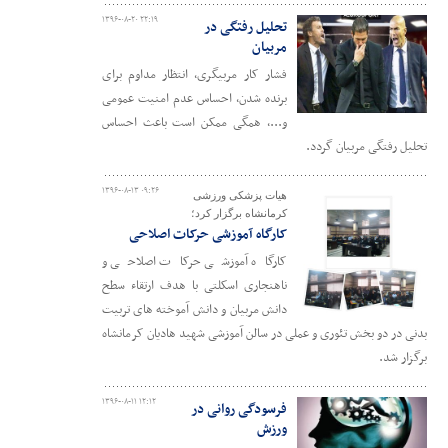
۱۳۹۶-۰۸-۲۰ ۲۲:۱۹
تحلیل رفتگی در
مربیان
فشار کار مربیگری، انتظار مداوم برای
برنده شدن، احساس عدم امنیت عمومی
و...، همگی ممکن است باعث احساس
تحلیل رفتگی مربیان گردد.
۱۳۹۶-۰۸-۱۳ ۰۹:۲۶
هیات پزشکی ورزشی
کرمانشاه برگزار کرد؛
کارگاه آموزشی حرکات اصلاحی
کارگاه آموزشی حرکات اصلاحی و
ناهنجاری اسکلتی با هدف ارتقاء سطح
دانش مربیان و دانش آموخته های تربیت
بدنی در دو بخش تئوری و عملی در سالن آموزشی شهید هادیان کرمانشاه
برگزار شد.
۱۳۹۶-۰۸-۱۱ ۱۲:۱۲
فرسودگی روانی در
ورزش