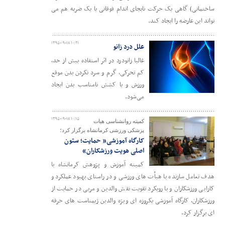
ساختمانی) گاهی یک حرکت نابجای اندام فوقانی یا یک ضربه هم می
تواند این عارضه را ایجاد کند.
۱۳۹۵-۰۹-۱۸ ۱۰:۲۱
علل درد زانو
غالبا زانودرد در اثر استفاده بیش از حد،
کم تحرکی، گرم و سرد نکردن بدن موقع
ورزش و یا کشش نامناسب بدن ایجاد
می‌شود.
۱۳۹۵-۰۹-۱۸ ۱۰:۱۵
کمیته روانشناسی هیات
پزشکی ورزشی کرمانشاه برگزار کرد؛
کارگاه آموزشی« حمایت؛ ستون
اصلی هویت ورزشکاران»
کمیته آموزش و پژوهش کرمانشاه با
هدف تعامل سازنده با هیأت های ورزشی و در راستای بهبود عملکرد و
کارایی ورزشکاران و با رویکرد تقویت نقش والدین و مربی در حمایت از
ورزشکاران، کارگاه آموزشی یکروزه ای ویژه والدین ژیمناست های حرفه
ای برگزار کرد.