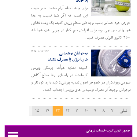
برای چند لحظه آرام باشید. خبر خوب
این است که اگر شما نسبت به غذا
خوردن خود حساس باشید و به طور منظم ورزش کنید، یک وعده غذایی
شما را از بین نمی برد. برای افزایش نیم کیلو در چربی بدن، شما باید
۳۵۰۰ کالری انرژی مصرف کنید.
۱۳۹۵-۰۸-۱۵ ۱۱:۲۶
نوجوانان نوشیدنی
های انرژی زا مصرف نکنند
کمیته تغذیه هیأت پزشکی ورزشی
کرمانشاه در راستای ارتقا سطح آگاهی
عمومی ورزشکاران در خصوص اصول تغذیه ورزشی،تاکید دارد کودکان و
نوجوانان ترجیحاً از مصرف نوشیدنی های ورزشی اجتناب کنند.
قبلی
۷
۸
۹
۱۰
۱۱
۱۲
۱۳
۱۴
۱۵
۱۶
۱۷
بعدی
صدور آنلاین کارت خدمات درمانی