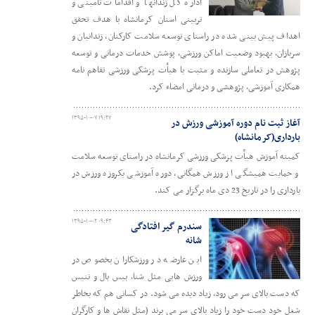
اداره کل زندانها و اقدامات تأمینی و
تربیتی استان کرمانشاه با هدف تحقق
اهداف پیش بینی شده در راستای توسعه سلامت کارکنان، زندانیان و
سربازان، بهبود وضعیت اماکن ورزشی، پوشش خدمات درمانی و توسعه
پژوهش در تعاملی سازنده و مثبت با هیأت پزشکی ورزشی تفاهم نامه
همکاری آموزشی، پژوهشی و درمانی امضاء کرد.
۱۳۹۵-۱۰-۰۷ ۱۹:۲۷
آغاز ثبت نام دوره آموزشی ورزش در
بارداری(کرمانشاه)
کمیته آموزش هیأت پزشکی ورزشی کرمانشاه در راستای توسعه سلامت
و حمایت همیشگی از ورزش همگانی، دوره آموزشی یکروزه ورزش در
بارداری را در تاریخ 23 دی ماه برگزار می کند.
۱۳۹۵-۱۰-۰۲ ۰۹:۴۳
سندرم گیر افتادگی
شانه
این عارضه در ورزشکاران بخصوص در
ورزش هایی مثل شنا، بیس بال و تنیس
که دست بالای سر می رود، زیاد دیده می شود. در کسانی هم که بخاطر
شغل خود دست خود را زیاد بالای سر می برند (مثل نقاش ها و کارگران