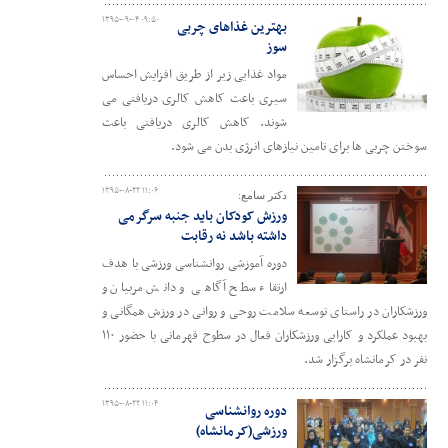
۱۳۹۵-۰۹-۰۴ ۰۹:۵۰
بهترین غذاهای چربی
سوز
مواد غذایی زیر از طریق افزایش احساس
سیری باعث کاهش کالری دریافتی می
شوند. کاهش کالری دریافتی باعث
سوختن چربی ها برای تامین نیازهای انرژی بدن می شود.
۱۳۹۵-۰۸-۲۲ ۱۱:۰۶
دکتر سامع:
ورزش کودکان باید جنبه سرگرمی
داشته باشد نه رقابت
دوره آموزشی روانشناسی ورزشی با هدف
ارتقاء سطح آگاهی و دانش مربیان و
ورزشکاران در راستای توسعه سلامت روحی و روانی در ورزش همگانی و
بهبود عملکرد و کارایی ورزشکاران فعال در سطوح قهرمانی با حضور ۱۱۰
نفر در کرمانشاه برگزار شد.
۱۳۹۵-۰۸-۲۲ ۱۱:۰۴
دوره روانشناسی
ورزشی(کرمانشاه)