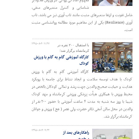
مفهوم آمادگی روانی در ورزش علاوه بر
شناسایی و کنترل متغیرهای منفی،
شامل تقویت و ارتقا متغیرهای مثبت مانند تاب آوری نیز می باشد. تاب
آوری (Resilience) یکی از این مفاهیم مورد مطالعه روانشناسی مثبت
است.
۱۳۹۵-۰۸-۲۰ ۱۱:۳۷
با استقبال ۲۰۰ نفره در
کرمانشاه برگزار شد؛
کارگاه آموزشی گام به گام با ورزش
کودک
کارگاه آموزشی گام به گام با ورزش
کودک با هدف توسعه سلامت و ایجاد نشاط برای جامعه با رویکرد
هدایت و حمایت صحیح والدین جهت رشد و تعالی کودکان بالخص در
محیط ورزش با همکاری هیأت پزشکی ورزشی کرمانشاه و مهد کودک
شیما با روز سه شنبه به مدت ۴ ساعت آموزشی با حضور ۲۰۰ نفر از
والدین در محل سالن آمفی تئاتر حضرت ولی عصر ( عج ) ورزش و جوانان
کرمانشاه برگزار شد.
۱۳۹۵-۰۸-۱۶ ۰۹:۲۲
راهکارهای بعد از
پرخوری