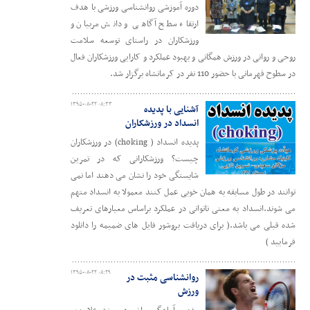
دوره آموزشی روانشناسی ورزشی با هدف
ارتقاء سطح آگاهی و دانش مربیان و
ورزشکاران در راستای توسعه سلامت
روحی و روانی در ورزش همگانی و بهبود عملکرد و کارایی ورزشکاران فعال
در سطوح قهرمانی با حضور 110 نفر در کرمانشاه برگزار شد.
۱۳۹۵-۰۸-۲۲ ۰۸:۳۳
آشنایی با پدیده
انسداد در ورزشکاران
پدیده انسداد ( choking) در ورزشکاران
چیست؟ ورزشکارانی که در تمرین
شایستگی خود را نشان می دهند اما نمی
توانند در طول مسابقه به همان خوبی عمل کنند معمولا به انسداد متهم
می شوند.انسداد به معنی ناتوانی در عملکرد براساس معیارهای تعریف
شده قبلی می باشد.( برای دریافت بروشور فایل های ضمیمه را دانلود
فرمایید )
۱۳۹۵-۰۸-۲۲ ۰۸:۲۹
روانشناسی مثبت در
ورزش