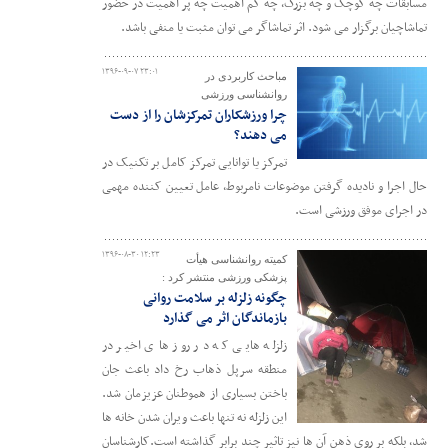
مسابقات چه کوچک و چه بزرگ، چه کم اهمیت چه پر اهمیت در حضور
تماشاچیان برگزار می شود. اثر تماشاگر می توان مثبت یا منفی باشد.
۱۳۹۶-۰۹-۰۷ ۲۳:۰۱
مباحث کاربردی در
روانشناسی ورزشی
چرا ورزشکاران تمرکزشان را از دست
می دهند؟
تمرکز یا توانایی تمرکز کامل بر تکنیک در
حال اجرا و نادیده گرفتن موضوعات نامربوط، عامل تعیین کننده مهمی
در اجرای موفق ورزشی است.
۱۳۹۶-۰۸-۳۰ ۱۲:۲۳
کمیته روانشناسی هیأت
پزشکی ورزشی منتشر کرد :
چگونه زلزله بر سلامت روانی
بازماندگان اثر می گذارد
زلزله هایی که در روز های اخیر در
منطقه سرپل ذهاب رخ داد باعث جان
باختن بسیاری از هموطنان عزیزمان شد.
این زلزله نه تنها باعث ویران شدن خانه ها
شد، بلکه بر روی ذهن آن ها نیز تاثیر چند برابر گذاشته است.کارشناسان