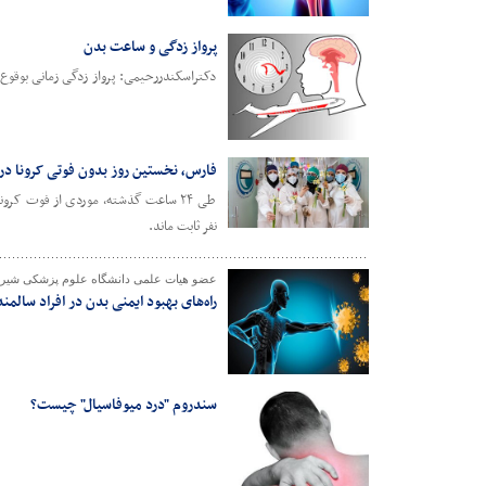
پرواز زدگی و ساعت بدن
دکتراسکندررحیمی: پرواز زدگی زمانی بوقوع 
فارس، نخستین روز بدون فوتی کرونا در سال ۱۴۰۰ را س
نفر ثابت ماند.
عضو هیات علمی دانشگاه علوم پزشکی شیراز 
راه‌های بهبود ایمنی بدن در افراد سال
سندروم "درد میوفاسیال" چیست؟