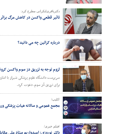
دکترباقری‌لنکرانی مطرح کرد:
تاثیر قطعی واکسن‌ در کاهش مرگ براثر 
درباره کراتین چه می دانید؟
لزوم توجه به تزریق دز سوم واکسن کرونا
سرپرست دانشگاه علوم پزشکی شیراز با اشاره 
برای تزریق دُز سوم، دعوت کرد.
/کلیپ/
مجمع عمومی و سالانه هیات پزشکی ور
/فیلم خبری/
دکتر نوروزی: امیدواریم ستاد ملی مقابل