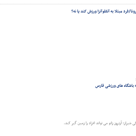
نا/فرد مبتلا به آنفلوآنزا ورزش کند یا نه؟
یراز: آرتروز زانو می تواند افراد را زمین گیر کند.