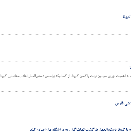
کرونا
به اهمیت تزریق سومین نوبت واکسن کرونا، از کسانیکه براساس دستورالعمل اعلام ستادملی کرونا، ام
زشی فارس
ه با کرونا دستورالعمل بازگشت تماشاگران به ورزشگاه ها را صادر کند