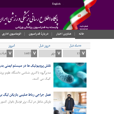
English
خانه
عناوین اخبار
دربارهٔ فدراسیون
اتوماسیون اداری
««ماه قبل
«روز قبل
امروز
نقش پروبیوتیک ها در سیستم ایمنی ب
مدیرگروه باکتری شناسی دانشگاه علوم پزشک
کمک می ‌کنند.
عمل جراجی رباط صلیبی بازیکن لیگ برتر
بازیکن شاغل در لیگ برتر فوتبال بانوان کش