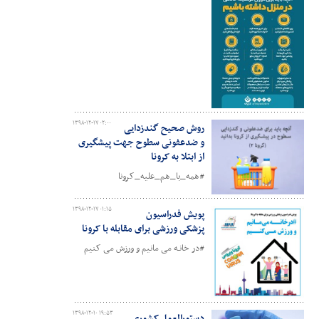
۱۳۹۸-۱۲-۱۷ ۰۲:۰۰
روش صحیح گندزدایی
و ضدعفونی سطوح جهت پیشگیری
از ابتلا به کرونا
#همه_با_هم_علیه_کرونا
۱۳۹۸-۱۲-۱۷ ۰۱:۱۵
پویش فدراسیون
پزشکی ورزشی برای مقابله با کرونا
#در خانـه می مانیم و ورزش می کنیم
۱۳۹۸-۱۲-۱۰ ۱۹:۵۳
دستورالعمل کشوری