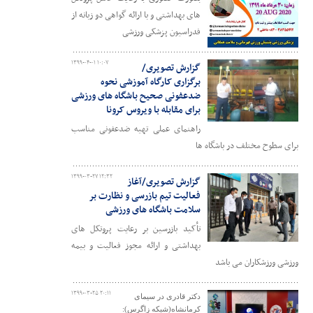
های بهداشتی و با ارائه گواهی دو زبانه از
فدراسیون پزشکی ورزشی
۱۳۹۹-۰۴-۰۱ ۱۰:۰۷
گزارش تصویری/
برگزاری کارگاه آموزشی نحوه
ضدعفونی صحیح باشگاه های ورزشی
برای مقابله با ویروس کرونا
راهنمای عملی تهیه ضدعفونی مناسب
برای سطوح مختلف در باشگاه ها
۱۳۹۹-۰۳-۲۷ ۱۲:۳۲
گزارش تصویری/آغاز
فعالیت تیم بازرسی و نظارت بر
سلامت باشگاه های ورزشی
تأکید بازرسین بر رعایت پروتکل های
بهداشتی و ارائه مجوز فعالیت و بیمه
ورزشی ورزشکاران می باشد
۱۳۹۹-۰۳-۲۵ ۲۰:۱۱
دکتر قادری در سیمای
کرمانشاه(شبکه زاگرس):