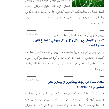
امید قادری رئیس هیات پزشکی ورزشی
استان کرمانشاه: طبق آمارهای بدست
آمده فوتبال، ژیمناستیک، تکواندو، کشتی، کاراته، ورزش‌های همگانی،
والیبال و ورزش‌های بومی محلی هشت رشته محبوب در میان مردم
کرمانشاه هستند.
۱۳۹۹-۰۱-۱۸ ۰۸:۳۸
رییس جمهور در جلسه ستاد ملی مقابله با کرونا:
کسب و کارهای پرریسک مثل مراکز ورزشی تا اطلاع ثانوی
ممنوع است
رییس جمهور در جلسه روز یکشنبه ۱۷ فروردین ماه ستاد ملی مقابله با
کرونا در بخشی از اظهارات خود اعلام کرد فعالیت مراکز ورزشی و
فعالیت‌هایی که حضور جمعیت در آن نیاز است، همچنان تا اطلاع ثانوی
ممنوع است.
۱۳۹۹-۰۱-۱۷ ۱۶:۳۵
نکات تغذیه ای جهت پیشگیری از بیماری های
تنفسی و COVID-19
در این مطلب تذکرات تغذیه ای جهت کاهش ریسک و احتمال ابتلا به
ویروس کرونا (پیشگیری) بیان می شود. اما پیش از هر سخنی، لازم
است یادآور شد که رعایت نکات و توصیه های بهداشتی تاکید شده برای