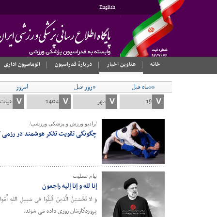
English
خانه
عناوین اخبار
دربارهٔ فدراسیون
اتوماسیون اداری
««ماه قبل
«روز قبل
امروز
/رادیو ورزش و پزشکی ورزشی/
چگونگی تقویت تفکر هوشمند در رزمی کا
پیام تسلیت
‌إنا لله و إنا إلیه راجعون
وَ لا تَحْسَبَنَّ الَّذینَ قُتِلُوا فی سَبیلِ الله
پروردگارشان روزی داده می شوند.