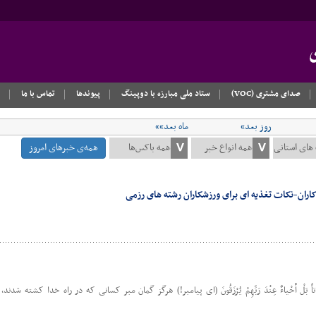
صدای مشتری (VOC)
ستاد ملی مبارزه با دوپینگ
پیوندها
تماس با ما
روز بعد»
ماه بعد»»
همه‌ی خبرهای امروز
ران-نکات تغذیه ای برای ورزشکاران رشته های رزمی
ِ أَمْواتاً بَلْ أَحْیاءٌ عِنْدَ رَبِّهِمْ یُرْزَقُونَ (ای پیامبر!) هرگز گمان مبر کسانی که در راه خدا کشته شد