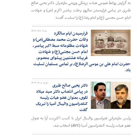
به گزارش روابط عمومی هیات پزشکی ورزشی مازندران دکتر یحیی صالح
طبری در پیامی فرارسیدن سالروز رحلت پیامبر اکرم (ص) و شهادت
امام حسن مجتبی (ع) و امام رضا (ع) را تسلیت گفت؛
۱۴۰۳-۰۶-۱۰ ۱۱:۵۰
فرارسیدن ایام سالگرد
وفات حضرت محمد مصطفی(ص) و
شهادت مظلومانه سبط اکبر پیامبر،
امام حسن مجتبی(ع) و شهادت
غریبانه هشتمین پیشوای معصوم،
حضرت امام علی بن موسی الرضا(ع)، بر تمامی مسلمان تسلیت
باد.
۱۴۰۳-۰۶-۰۸ ۰۸:۵۱
دکتر یحیی صالح طبری
در پیامی انتصاب دکتر سید میلاد
تقوی، بعنوان عضو هیات رئیسه
کنفدراسیون والیبال آسیا را تبریک
گفت
رئیس مازندرانی فدراسیون والیبال ایران با کسب اکثریت آرا به عنوان
عضو هیات رئیسه کنفدراسیون آسیا (AVC) انتخاب شد.