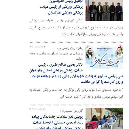
تجلیل رئیس فدراسیون
پزشکی ورزشی از رئیس هیات
پزشکی ورزشی مازندران
دکتر نوروزی رئیس فدراسیون پزشکی
ورزشی در حاشیه مجمع عمومی فدراسیون از دکتر یحیی صالح طبری
رئیس هیات پزشکی ورزشی مازندران تجلیل کرد
۱۴۰۳-۰۶-۰۵ ۱۲:۰۴
پیام تبریک رئیس هیات
پزشکی ورزشی مازندران به مناسبت هفته
دولت
دکتر یحیی صالح طبری ، رئیس
هیات پزشکی ورزشی استان مازندران
طی پیامی سالروز شهادت شهیدان رجایی و باهنر و هفته دولت
و روز کارمند را گرامی داشت
" ذخیره معنوی شما دولتمردان یکی توکل به خداست و یکی اعتماد به
این مردم مومن، صادق و فداکار " امام خامنه ای
۱۴۰۳-۰۶-۰۵ ۱۰:۵۱
گزارش تصویری :
پویش نذر سلامت جاماندگان پیاده
روی اربعین حسینی / توسط هیات
پزشکی ورزشی استان مازندران -