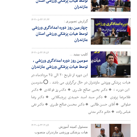
توسط هیات پزشکی ورزشی استان
مازندران
۱۴۰۳-۰۵-۲۳ ۱۳:۲۳
گزارش تصویری :
چهارمین روز دوره امدادگری ورزشی
توسط هیات پزشکی ورزشی استان
مازندران
۱۴۰۳-۰۵-۲۲ ۱۴:۵۲
کلیپ ببینید ...
سومین روز دوره امدادگری ورزشی ،
توسط هیات پزشکی ورزشی مازندران
این دوره از تاریخ ۲۰ الی ۲۵ مردادماه در
هیات پزشکی ورزشی مازندران در حال برگزاری می باشد . ⭕️مدرسین
این دوره : 🔸دکتر یحیی صالح طبری 🔸دکتر رز فولادی 🔸دکتر
غلامرضا پرتوی 🔸دکتر سید امید حمیدی پرچیکلایی 🔸دکتر رضا
صلواتی 🔸آقای حسن طالبی 🔸دکتر محسن صالح طبری 🔸دکتر نقی
عباس زاده 🔸خانم دکتر مدنی
۱۴۰۳-۰۵-۲۲ ۱۲:۵۹
مسئول کمیته آموزش
هیات پزشکی ورزشی مازندران منصوب