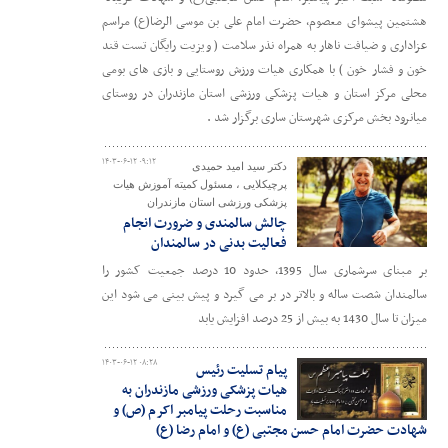
هشتمین پیشوای معصوم، حضرت امام علی بن موسی الرضا(ع) مراسم
عزاداری و ضیافت ناهار به همراه نذر سلامت ( ویزیت رایگان تست قند
خون و فشار خون ) با همکاری هیات ورزش روستایی و بازی های بومی
محلی مرکز استان و هیات پزشکی ورزشی استان مازندران در روستای
میانرود بخش مرکزی شهرستان ساری برگزار شد .
۱۴۰۳-۰۶-۱۲ ۰۹:۱۲
دکتر سید امید حمیدی
پرچیکلایی ، مسئول کمیته آموزش هیات
پزشکی ورزشی استان مازندران
چالش سالمندی و ضرورت انجام
فعالیت بدنی در سالمندان
بر مبنای سرشماری سال 1395، حدود 10 درصد جمعیت کشور را
سالمندان شصت ساله و بالاتر در بر می گیرد و پیش بینی می شود این
میزان تا سال 1430 به بیش از 25 درصد افزایش یابد
۱۴۰۳-۰۶-۱۲ ۰۸:۲۸
پیام تسلیت رئیس
هیات پزشکی ورزشی مازندران به
مناسبت رحلت پیامبر اکرم (ص) و
شهادت حضرت امام حسن مجتبی (ع) و امام رضا (ع)