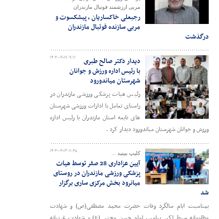
مربی ارزشمند فوتبال مازندران
رجبعلی خاکساریان ، پیشکسوت و
مربی سازنده فوتبال مازندران
درگذشت
۱۴۰۳-۰۶-۱۷ ۰۹:۱۱
دیدار دکتر صالح طبری
با رئیس اداره ورزش و جوانان
شهرستان میاندورود
رئیس هیات پزشکی ورزشی مازندران در
راستای تعامل با ادارات ورزشی شهرستان
های تابعه استان مازندران با رئیس اداره
ورزش و جوانان شهرستان میاندورود دیدار کرد .
۱۴۰۳-۰۶-۱۳ ۱۱:۴۵
کلیپ ببینید ...
آیین عزاداری 28 صفر توسط هیات
پزشکی ورزشی مازندران در روستای
میانرود بخش مرکزی ساری برگزار
شد
بمناسبت ایام سالگرد وفات حضرت محمد مصطفی(ص) و شهادت
مظلومانه سبط اکبر پیامبر، امام حسن مجتبی(ع) و شهادت غریبانه