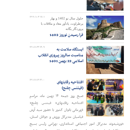
۱۴۰۲-۰۱-۰۳ ۱۷:۰۱
حلول سال نو 1402 و بهار
پرطراوت، یادآور معاد و ملاقات با
پروردگار یگانه
فرا رسیدن نوروز 1402
۱۴۰۱-۱۱-۲۲ ۱۴:۰۹
ایستگاه سلامت به
مناسبت سالروز پیروزی انقلاب
اسلامی 22 بهمن 1401
۱۴۰۱-۱۱-۱۶ ۱۳:۰۰
افتتاحیه رقابتهای
(فیتنس چلنج)
صبح روز جمعه ۱۴ بهمن ماه، مراسم
افتتاحیه رقابتهای” فیتنس چلنج”
قهرمانی بانوان کشور با حضور سید آرش
قیاسیان مدیرکل ورزش و جوانان استان،
خورشیدوند مدیرکل امور اجتماعی استانداری، بهرامی رئیس بسیج