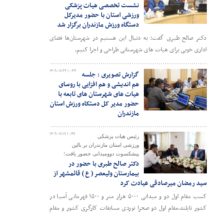
نشست تخصصی هیات پزشکی
ورزشی استان با حضور مدیرکل
دستگاه ورزش مازندران برگزار شد
دکتر صالح طبری گفت: به دنبال این هستیم در شهرستان‌ها فضای
اداری خوبی برای هیات های شهرستانی طراحی و اجرا کنیم.
۱۴۰۲-۰۷-۲۲ ۱۰:۳۴
گزارش تصویری : جلسه
هم اندیشی و هم افزایی با روسای
هیات های شهرستان های تابعه با
حضور مدیر کل دستکاه ورزش استان
مازندران
۱۴۰۲-۰۷-۱۷ ۱۰:۴۷
رئیس هیات پزشکی
ورزشی استان مازندران بر بالین
پیشکسوت دوومیدانی حضور یافت؛
دکتر صالح طبری با حضور در
بیمارستان ولیعصر ( ع ) قائمشهر از
سید رمضان میرصادقی عیادت کرد
​کسب مقام اول دو و میدانی ۵۰۰۰ هزار متر و ۱۵۰۰ قهرمانی آسیا در
کشور تایلند،مقام اول دو صحرا نوردی مسابقات کارگری کشور و مقام