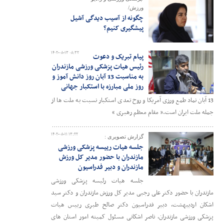
ورزش/
چگونه از آسیب دیدگی آشیل
پیشگیری کنیم؟
۱۴۰۲-۰۸-۱۳ ۰۸:۳۲
پیام تبریک و دعوت
رئیس هیات پزشکی ورزشی مازندران
به مناسبت 13 آبان روز دانش آموز و
روز ملی مبارزه با استکبار جهانی
13 آبان نماد طمع ورزی آمریکا و روح تعدی استکبار نسبت به ملت ها از
جمله ملت ایران است.« مقام معظم رهبری »
۱۴۰۲-۰۸-۱۱ ۱۳:۲۲
گزارش تصویری :
جلسه هیات رییسه پزشکی ورزشی
مازندران با حضور مدیر کل ورزش
مازندران و دبیر فدراسیون
جلسه هیات رئیسه پزشکی ورزشی
مازندران با حضور دکتر علی رجبی مدیر کل ورزش مازندران و دکتر سید
اشکان اردیبهشت، دبیر فدراسیون دکتر صالح طبری رییس هیات
پزشکی ورزشی مازندران، ناصر اشکانی مسئول کمیته امور استان های