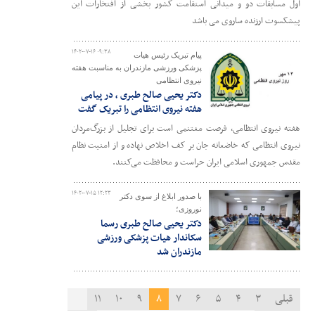
اول مسابقات دو و میدانی استقامت کشور بخشی از افتخارات این
پیشکسوت ارزنده ساروی می باشد
۱۴۰۲-۰۷-۱۶ ۰۹:۳۸
پیام تبریک رئیس هیات
پزشکی ورزشی مازندران به مناسبت هفته
نیروی انتظامی
دکتر یحیی صالح طبری ، در پیامی
هفته نیروی انتظامی را تبریک گفت
هفته نیروی انتظامی، فرصت مغتنمی است برای تجلیل از بزرگ‌مردان
نیروی انتظامی که خاضعانه جان بر کف اخلاص نهاده و از امنیت نظام
مقدس جمهوری اسلامی ایران حراست و محافظت می‌کنند.
۱۴۰۲-۰۷-۱۵ ۱۲:۲۳
با صدور ابلاغ از سوی دکتر
نوروزی؛
دکتر یحیی صالح طبری رسما
سکاندار هیات پزشکی ورزشی
مازندران شد
قبلی
۳
۴
۵
۶
۷
۸
۹
۱۰
۱۱