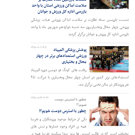
سلامت اماکن ورزشی استان با واحد
بازرسی اداره کل ورزش و جوانان
نشست بازرسین ستاد نظارت بر سلامت اماکن ورزشی هیات پزشکی
ورزشی چهار محال وبختیاریروز سه شنبه دوازدهم شهریور ماه با واحد
بازرسی اداره کل ورزش و جوانان برگزار گردید
۱۳۹۸-۰۶-۰۲ ۱۹:۴۰
پوشش پزشکی المپیاد
ورزشی استعدادهای برتر در چهار
محال و بختیاری
رقابت های کونگ فو دومین دوره المپیاد
استعدادهای برتر کشور در استان چهار محال وبختیاری با شرکت ۴۵۰
نفر ورزشکار در سالن تختی برگزار شد.
۱۳۹۸-۰۵-۲۳ ۱۲:۲۲
چطور با استرس دوست
شویم؟!
چطور با استرس دوست شویم؟!
یکی از شرایط موجود ورزشکاران و تقریبا
همه ی افراد وجود فشارها و تنش های
مختلف است که در غالب استرس ها بروز پیدا میکنند تقریبا همه ی