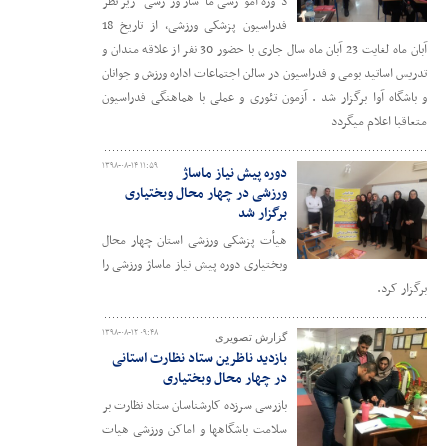
دوره آموزشی ماساژ ورزشی زیر نظر
فدراسیون پزشکی ورزشی، از تاریخ 18
آبان ماه لغایت 23 آبان ماه سال جاری با حضور 30 نفر از علاقه مندان و
تدریس اساتید بومی و فدراسیون در سالن اجتماعات اداره ورزش و جوانان
و باشگاه آوا برگزار شد . آزمون تئوری و عملی با هماهنگی فدراسیون
متعاقبا اعلام میگردد
۱۳۹۸-۰۸-۱۴ ۱۱:۵۹
دوره پیش نیاز ماساژ
ورزشی در چهار محال وبختیاری
برگزار شد
هیأت پزشکی ورزشی استان چهار محال
وبختیاری دوره پیش نیاز ماساژ ورزشی را
برگزار کرد.
۱۳۹۸-۰۸-۱۲ ۰۹:۴۸
گزارش تصویری
بازدید ناظرین ستاد نظارت استانی
در چهار محال وبختیاری
بازرسی سرزده کارشناسان ستاد نظارت بر
سلامت باشگاهها و اماکن ورزشی هیات