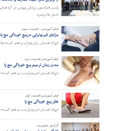
رئیس فدراسیون پزشکی ورزشی در گردهمایی 
استان ها برشمرد.
فیلم آموزشی / قسمت سوم
مزایای فیزیوتراپی درپیچ خوردگی مچ پا
فرزانه همتیان _فیزیوتراپ و عضو کمیته ت
فیلم آموزشی/قسمت دوم
مدت زمان ترمیم پیچ خوردگی مچ پا
فرزانه همتیان-فیزیوتراپیست و عضو کمیته
فیلم آموزشی/قسمت اول
علل پیچ خوردگی مچ پا
فرزانه همتیان-فیزیوتراپیست و عضو کمیته
گزارش تصویری/