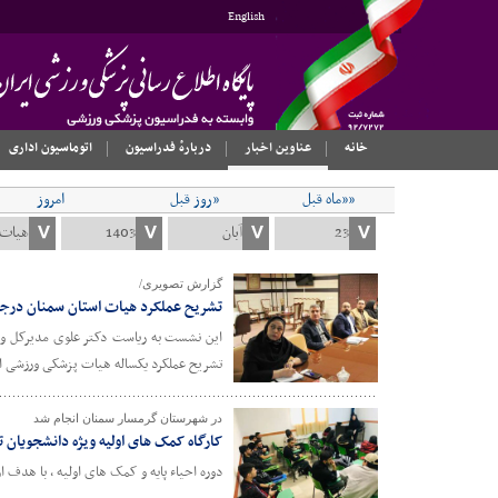
English
خانه
عناوین اخبار
دربارهٔ فدراسیون
اتوماسیون اداری
««ماه قبل
«روز قبل
امروز
گزارش تصویری/
تشریح عملکرد هیات استان سمنان درجل
این نشست به ریاست دکتر علوی مدیرکل و با
تشریح عملکرد یکساله هیات پزشکی ورزشی ا
در شهرستان گرمسار سمنان انجام شد
کارگاه کمک های اولیه ویژه دانشجویان
دوره احیاء پایه و کمک های اولیه ، با هدف ا