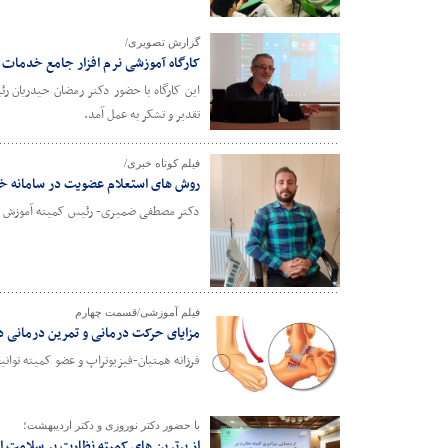
گزارش تصویری/
کارگاه آموزشی نرم افزار جامع خدمات د
این کارگاه با حضور دکتر رمضان حیدریان ر
تقدیر و تشکر به عمل آمد.
فیلم کوتاه خبری/
روش های استعلام عضویت در سامانه خ
دکتر مصطفی ضمیری- رئیس کمیته آموزش ه
فیلم آموزشی/قسمت چهارم
مزایای حرکت درمانی و تمرین درمانی د
فرزانه همتیان-فیزیوتراپ و عضو کمیته توا
با حضور دکتر نوروزی و دکتر اردیبهشت؛
از برترین های کمیته نظارت بر سلامت 