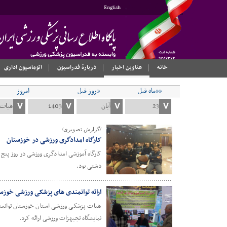
English
خانه
عناوین اخبار
دربارهٔ فدراسیون
اتوماسیون اداری
««ماه قبل
«روز قبل
امروز
/گزارش تصویری/
کارگاه امدادگری ورزشی در خوزستان
دشتی بود.
ارائه توانمندی های پزشکی ورزشی خوزس
هیات پزشکی ورزشی استان خوزستان توانمن
نمایشگاه تجیهزات ورزشی ارائه کرد.