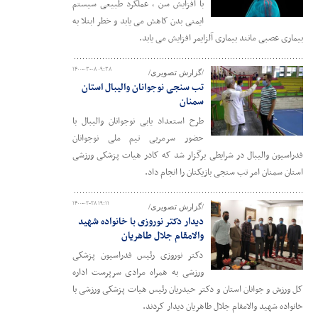
با افزایش سن ، عملکرد طبیعی سیستم
ایمنی بدن کاهش می یابد و خطر ابتلا به
بیماری عصبی مانند بیماری آلزایمر افزایش می یابد.
۱۴۰۰-۰۳-۰۸ ۰۹:۳۸
/گزارش تصویری/
تب سنجی نوجوانان والیبال استان
سمنان
طرح استعداد یابی نوجوانان والیبال با
حضور سرمربی تیم ملی نوجوانان
فدراسیون والیبال در شرایطی برگزار شد که کادر هیات پزشکی ورزشی
استان سمنان امر تب سنجی بازیکنان را انجام داد.
۱۴۰۰-۰۲-۲۸ ۱۹:۱۱
/گزارش تصویری/
دیدار دکتر نوروزی با خانواده شهید
والامقام جلال طاهریان
دکتر نوروزی رئیس فدراسیون پزشکی
ورزشی به همراه مرادی سرپرست اداره
کل ورزش و جوانان استان و دکتر حیدریان رئیس هیات پزشکی ورزشی با
خانواده شهید والامقام جلال طاهریان دیدار کردند.