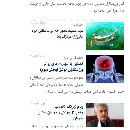
آمار ورزشکاران سازمان یافته در چهار ماهه نخست سال جاری را نزدیک
به۱۲ هزار نفر اعلام کرد.
۱۴۰۰-۰۵-۰۶ ۱۶:۰۴
/فتوکلیپ/
عید سعید غدیر خم بر عاشقان مولا
علی(ع) مبارک باد
۱۴۰۰-۰۴-۲۹ ۱۲:۵۰
/فیلم آموزشی/
آشنایی با مهارت های روانی
ورزشکاران موفق (بخش سوم)
نحوه توسعه سرسختی ذهنی ورزشکاران و
معرفی مقاله توسط دکتر ولی الله کاشانی
رئیس کمیته روانشناسی هیات پزشکی ورزشی استان سمنان
۱۴۰۰-۰۴-۲۷ ۰۹:۴۲
پیام تبریک انتصاب
مدیر کل ورزش و جوانان استان
سمنان
دکتر رمضان حیدریان رئیس هیات